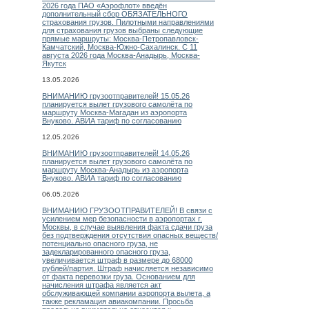
2026 года ПАО «Аэрофлот» введён
дополнительный сбор ОБЯЗАТЕЛЬНОГО
страхования грузов. Пилотными направлениями
для страхования грузов выбраны следующие
прямые маршруты: Москва-Петропавловск-
Камчатский, Москва-Южно-Сахалинск. С 11
августа 2026 года Москва-Анадырь, Москва-
Якутск
13.05.2026
ВНИМАНИЮ грузоотправителей! 15.05.26
планируется вылет грузового самолёта по
маршруту Москва-Магадан из аэропорта
Внуково. АВИА тариф по согласованию
12.05.2026
ВНИМАНИЮ грузоотправителей! 14.05.26
планируется вылет грузового самолёта по
маршруту Москва-Анадырь из аэропорта
Внуково. АВИА тариф по согласованию
06.05.2026
ВНИМАНИЮ ГРУЗООТПРАВИТЕЛЕЙ! В связи с
усилением мер безопасности в аэропортах г.
Москвы, в случае выявления факта сдачи груза
без подтверждения отсутствия опасных веществ/
потенциально опасного груза, не
задекларированного опасного груза,
увеличивается штраф в размере до 68000
рублей/партия. Штраф начисляется независимо
от факта перевозки груза. Основанием для
начисления штрафа является акт
обслуживающей компании аэропорта вылета, а
также рекламация авиакомпании. Просьба