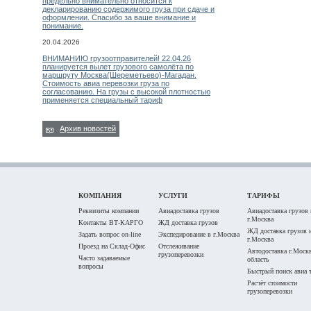
предельно внимательно относится к
декларированию содержимого груза при сдаче и
оформлении. Спасибо за ваше внимание и
понимание.
20.04.2026
ВНИМАНИЮ грузоотправителей! 22.04.26
планируется вылет грузового самолёта по
маршруту Москва(Шереметьево)-Магадан.
Стоимость авиа перевозки груза по
согласованию. На грузы с высокой плотностью
применяется специальный тариф
Архив новостей
КОМПАНИЯ
УСЛУГИ
ТАРИФЫ
Реквизиты компании
Авиадоставка грузов
Авиадоставка грузов 
г.Москва
Контакты ВТ-КАРГО
ЖД доставка грузов
ЖД доставка грузов 
Задать вопрос on-line
Экспедирование в г.Москва
г.Москва
Проезд на Склад-Офис
Отслеживание
Автодоставка г.Моск
грузоперевозки
Часто задаваемые
область
вопросы
Быстрый поиск авиа 
Расчёт стоимости
грузоперевозки