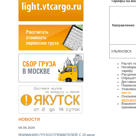
Тарифы на жел
Направление
УЛЬЯНОВСК
Расчёт п
Негабари
тарифу
Расценки
Обрешётк
Доставка
Перевозк
Упаковка
место
Оказывае
НУЖНА СРОЧНАЯ АВИАДОСТАВКА? УЗНАЙТЕ
автоэксп
СЕЙЧАС стоимость БЕСПЛАТНО! >>
Взрывооп
принимаю
НОВОСТИ
06.08.2026
ВНИМАНИЮ ГРУЗООТПРАВИТЕЛЕЙ! С 20 июля