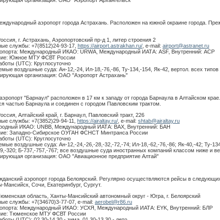
ирующая организация: ОАО "Аэропорт Архангельск"
еждународный аэропорт города Астрахань. Расположен на южной окраине города. Пре
оссия, г. Астрахань, Аэропортовский пр-д 1, литер строения 2
ые службы: +7(8512)24-93-17,
https://airport.astrakhan.ru/
, e-mail:
airport@astranet.ru
опорта: Международный ИКАО: URWA, Международный ИАТА: ASF, Внутренний: АСР
ние: Южное МТУ ФСВТ России
аботы (UTC): Круглосуточно
мые воздушные суда: Ан-12,-24, Ил-18,-76,-86, Ту-134,-154, Як-42, вертол. всех типов
ирующая организация: ОАО "Аэропорт Астрахань"
эропорт "Барнаул" расположен в 17 км к западу от города Барнаула в Алтайском кра
ся частью Барнаула и соединен с городом Павловским трактом.
оссия, Алтайский край, г. Барнаул, Павловский тракт, 226
ые службы: +7(3852)29-94-11,
https://airaltay.ru/
, e-mail:
shtab@airaltay.ru
одный ИКАО: UNBB, Международный ИАТА: BAX, Внутренний: БАН
ние: Западно-Сибирское ОУГАН ФСНСТ Минтранса России
аботы (UTC): Круглосуточно
ые воздушные суда: Ан-12,-24,-26,-28,-32,-72,-74; Ил-18,-62,-76,-86; Як-40,-42; Ту-134
19,-320; Б-737,-757,-767; все воздушные суда иностранных компаний классом ниже и в
ирующая организация: ОАО "Авиационное предприятие Алтай"
ажданский аэропорт города Белоярский. Регулярно осуществляются рейсы в следующи
-Мансийск, Сочи, Екатеринбург, Сургут.
Тюменская область, Ханты-Мансийский автономный округ - Югра, г. Белоярский
ые службы: +7(34670)3-77-07, e-mail:
aerobel@r86.ru
опорта: Международный ИКАО: УСХЯ, Международный ИАТА: EYK, Внутренний: БЛР
ние: Тюменское МТУ ФСВТ России
боты (UTC): 02.30-14.30 - зима, 01.30-13.30 - лето