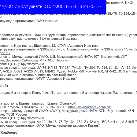
опорта: Международный ИКАО: УСИИ, Международный ИАТА: IJK, Внутренний: ИЖВ
ИАДОСТАВКА? узнать СТОИМОСТЬ БЕСПЛАТНО! >>
ие: Приволжское МТУ ФСВТ России
аботы (UTC): Круглосуточно
ые воздушные суда: Ан-2,-8,-12,-24,-24,-26,-28,-30,-32,-72,-74, Ил-18,-76, Ту-134,-15
ов
ирующая организация: ОАО"Ижавиа"
эропорт «Иркутск» - один из крупнейших аэропортов в Азиатской части России, узло
еревозок, расположен в 8 км от центра Иркутска.
Россия, г. Иркутск, ул. Ширямова 13, ФГУП «Аэропорт Иркутск»
р грузового терминала: +7(3952)26-67-57, Справочные службы: +7(3952)266-277, +7(39
tport.ru/
опорта: Международный ИКАО: UIII, Международный ИАТА: IKT, Внутренний: ИКТ
ие: Восточно-Сибирское МТУ ФСВТ России
аботы (UTC): Круглосуточно
мые воздушные суда: ИЛ-76, ИЛ-86, ТУ-154, Ту-134, Ту-204, Ty-214, Ил-114, Ан-12, Ан-
, А-310, A-321, A-320, A-319, МД-82, МД-90, Fokker-50, Fokker-100, ATR-42, ВС 3 и 4 кл
00 и Ил-62М-с ограничениями по взлетной массе.
ирующая организация: ФГУП "Аэропорт Иркутск"
ной)
ародный аэропорт в Республике Татарстан, основной аэропорт Казани. Расположен в 2
атарстан, г. Казань, аэропорт Казань (Основной)
ные службы: +7(843)267-88-07, 267-88-09,
https://www.airport.kazan.ru/
опорта: Международный ИКАО: UWKD, Международный ИАТА: KZN, Внутренний: КЗН
ие: ФСВТ России
аботы (UTC): Круглосуточно
ые воздушные суда: Ан-12, Ил-18,-76, Ту-134,-154, Як-42 и др. ВС 3 и 4 кл., А-319,Б-
ирующая организация: ОАО "Международный аэропорт Казань"
(Храброво)