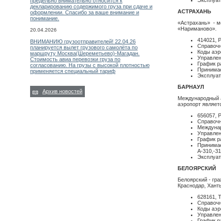
Эксплуат
предельно внимательно относится к
декларированию содержимого груза при сдаче и
АСТРАХАНЬ
оформлении. Спасибо за ваше внимание и
понимание.
«Астрахань» - м
«Нариманово».
20.04.2026
414021, Р
ВНИМАНИЮ грузоотправителей! 22.04.26
Справочн
планируется вылет грузового самолёта по
Коды аэр
маршруту Москва(Шереметьево)-Магадан.
Управле
Стоимость авиа перевозки груза по
График р
согласованию. На грузы с высокой плотностью
Принимае
применяется специальный тариф
Эксплуат
БАРНАУЛ
Архив новостей
Международный а
аэропорт являет
656057, Р
Справочн
Междунар
Управле
График р
Принимаем
А-310,-3
Эксплуат
БЕЛОЯРСКИЙ
Белоярский - гр
Краснодар, Ханты
628161, 
Справочн
Коды аэр
Управле
График ра