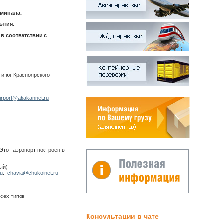
рминала.
ытия.
в соответствии с
 и юг Красноярского
irport@abakannet.ru
Этот аэропорт построен в
ный)
ru
,
chavia@chukotnet.ru
всех типов
Консультации в чате