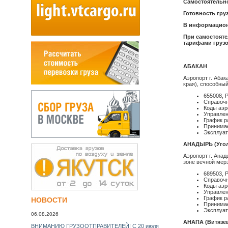
Самостоятельно
Готовность гру
В информационн
При самостояте
тарифами грузо
АБАКАН
Аэропорт г. Абак
края), способны
655008, 
Справочн
Коды аэр
Управлен
График р
Принимае
Эксплуат
АНАДЫРЬ (Уго
Аэропорт г. Ана
зоне вечной мер
689503, 
Справочн
Коды аэр
Управлен
График ра
НОВОСТИ
Принимае
Эксплуат
06.08.2026
АНАПА (Витязе
ВНИМАНИЮ ГРУЗООТПРАВИТЕЛЕЙ! С 20 июля