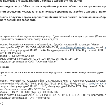
е получение груза на грузовом складе в аэропорту прибытия.
за к выдаче через 3-8часов после прибытия рейса в рабочее время грузового те
ом сообщении указывается фактическое время вылета рейса в аэропорт приб
льном получении груза, аэропорт прибытия может взимать терминальный сбор 
вого терминала аэропорта.
ан - гражданский международный аэропорт. Единственный аэропорт в регионе (Хакасия
й принимать почти все типы воздушных средств.
Россия, Республика Хакасия, г. Абакан-8, пр. Дружбы народов 59, аэропорт Абакан
ые службы: +7(3902)28-28-54, +7(3902)29-63-37,
https://www.abakan-airport.ru/
, e-mail:
a
опорта: Международный ИКАО: UNAA, Международный ИАТА: АВА, Внутренний: АБН
ие: ФСВТ России
аботы (UTC): Круглосуточно
мые воздушные суда: Ан-72,-74,-124, Ил-62,-76,-86, Ту-134,-154
ирующая организация: ОАО "Аэропорт Абакан""
льный)
дырь используется в качестве запасного аэродрома транзитными воздушными судами. 
злоты.
Россия, Чукотский АО, Анадырский р-н, п. Угольные Копи -3, Аэропорт Анадырь (Уголь
ые службы: +7(42732)2-75-69, (42732)2-75-22 , (42732)2-75-08, e-mail:
Chavia@anadyr.
опорта: Международный ИКАО: UHMA, Международный ИАТА: DYR, Внутренний: АНЫ
ие: Северо-восточное МТУ ФСВТ России
боты (UTC): 20.00-06.00 (4дн.нед.: 20.00-07.00)
мые воздушные суда: Ан-2,-12,-24, Ил-18,-62,-76, Ту-134,-154,-204, Як-40, вертолеты 
ирующая организация: ГУАП "Чукотавиа"
во)