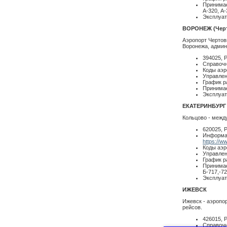
Принимае
А-320, А
Эксплуат
ВОРОНЕЖ (Черт
Аэропорт Чертов
Воронежа, админи
394025, 
Справочн
Коды аэр
Управлен
График р
Принимае
Эксплуат
ЕКАТЕРИНБУРГ 
Кольцово - межд
620025, Р
Информац
https://w
Коды аэр
Управлен
График р
Принимае
Б-717,-72
Эксплуат
ИЖЕВСК
Ижевск - аэропо
рейсов.
426015, 
Справочн