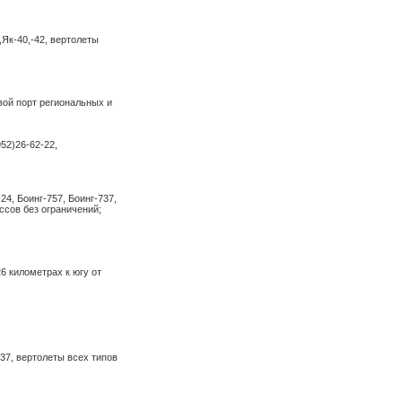
Добрый день. Посчитайте, пожалуйста,
авиа перевозку по маршруту г.
Новосибирск (дверь)-г. Мирный (дверь)
4,Як-40,-42, вертолеты
Запчасти в коробке// 60*60*40// 30 кг//1шт
Итого, 2шт. 60кг
Добрый день. Считаем
2места-60кг-0,29куб. Стоимость авиа
перевозки Новосибирск(от двери)-
вой порт региональных и
Мирный(до двери) 36015р. Срок АВИА
доставки 2-4дня.
09.02.26
52)26-62-22,
Добрый день.Нужно доставить груз из
Истры Адрес доставки: Иркутская
область, г. Бодайбо, 9 км автодороги
Бодайбо-Артемовский. Данные: 1.
24, Боинг-757, Боинг-737,
950x950x580 мм, масса 179 кг 2.
ассов без ограничений;
800x800x500 мм, масса 141 кг 3.
800x800x500 мм, масса 88 кг Нужна
стоимость и срок.
Добрый день! Можем предложить 2
варианта доставки: 421420₽ включая
6 километрах к югу от
НДС 5% ,3-5суток 278586₽ включая НДС
5% , 8-12суток
27.01.26
Коллеги, добрый день, прошу написать
стоимость и срок авиа доставки Москва
(можем прислать или Внуково, или ШРМ
737, вертолеты всех типов
куда вам удобнее) и далее авиа в
Салехард и авто в Лабытнанги до
адреса. 1 место 10 кг 0,1м3 ген груз,
платы компьютерные без батареек.