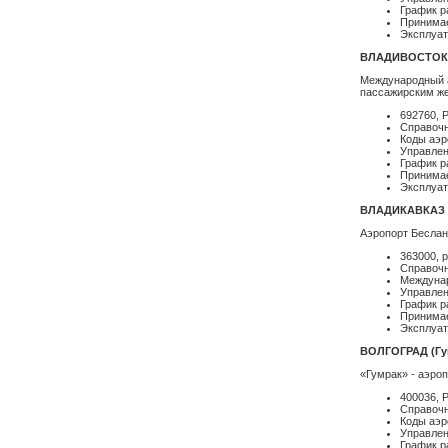
График р
Принимаем
Эксплуат
ВЛАДИВОСТОК 
Международный а
пассажирским ж
692760, 
Справочн
Коды аэр
Управлен
График р
Принимае
Эксплуат
ВЛАДИКАВКАЗ 
Аэропорт Беслан
363000, 
Справочн
Междуна
Управле
График р
Принимае
Эксплуат
ВОЛГОГРАД (Гу
«Гумрак» - аэроп
400036, Р
Справочн
Коды аэр
Управле
График р