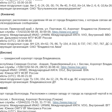
аботы (UTC): 03.00-16.00
ые воздушные суда: Ам-2,-8,-24,-26,-30,-74, Як-40, Л-410, Ил-14, Ми-2,-6,-8,-10,Ка-26
ирующая организация: ОАО "Бугульминское авиапредприятие"
(Кневичи)
эропорт, расположен на удалении 44 км от города Владивостока, с которым связан а
елезнодорожным сообщением.
Россия, Приморский край, г. Артем, ул. Портовая, 41, Аэропорт Владивосток (Кневичи)
ые службы: +7(4232)30-68-09, 30-69-09,
https://www.vvo.aero/
опорта: Международный ИКАО: UHWW, Международный ИАТА: VVO, Внутренний: ВВО
ие: Дальневосточное МТУ ФСВТ России
аботы (UTC): 18.00-08.00
мые воздушные суда: АН-124, Ил-62,-76,-86, Ту-154, А-310, Б-737,-747,-757,-767, ДС-1
ирующая организация: ОАО "Владивосток Авиа"
(Беслан)
 — гражданский аэропорт города Владикавказа.
республика Северная Осетия - Алания, Правобережный р-н, г. Беслан, Аэропорт Владик
ые службы: +7(8672)50-50-29, (8672) 40-88-42,
https://www.mav.aero
родный ИКАО: URMO, Международный ИАТА: OGZ, Внутренний: ВЛА
ние: Южное МТУ ФСВТ России
аботы (UTC): 05.00-21.00
мые воздушные суда: Ту-134,-154, Ан-12,-24, Як-40 и др. ВС и вертолеты 3-4 кл.
ирующая организация: Владикавказское ДП
мрак)
орт города Волгограда. Расположен к северо-западу от города за городской чертой в п
оссия, г. Волгоград, Аэропорт Волгоград (Гумрак)
ые службы: +7(8442)31-73-55, 31-77-50,
https://www.mav.ru/
опорта: Международный ИКАО: URWW, Международный ИАТА: VOG, Внутренний: ВГГ
ние: Южное ОМТУ ВТ Минтранса России
аботы (UTC): Круглосуточно