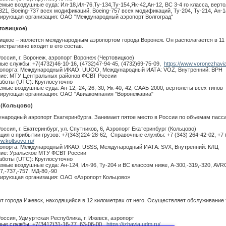
мые воздушные суда: Ил-18,Ил-76,Ту-134,Ту-154,Як-42,Ан-12, ВС 3-4 го класса, верто
-321, Boeing-737 всех модификаций, Boeing-757 всех модификаций, Ту-204, Ту-214, Ан-
ирующая организация: ОАО "Международный аэропорт Волгоград"
овицкое)
ицкое – является международным аэропортом города Воронеж. Он располагается в 11 к
стративно входит в его состав.
Россия, г. Воронеж, аэропорт Воронеж (Чертовицкое)
ые службы: +7(4732)46-10-16, (4732)47-94-45, (4732)69-75-09,
https://www.voronezhavia
опорта: Международный ИКАО: UUOO, Международный ИАТА: VOZ, Внутренний: ВРН
ие: МТУ Центральных районов ФСВТ России
аботы (UTC): Круглосуточно
мые воздушные суда: Ан-12,-24,-26,-30, Як-40,-42, СААБ-2000, вертолеты всех типов
ирующая организация: ОАО "Авиакомпания "Воронежавиа"
(Кольцово)
ународный аэропорт Екатеринбурга. Занимает пятое место в России по объемам пасс
оссия, г. Екатеринбург, ул. Спутников, 6, Аэропорт Екатеринбург (Кольцово)
ия о прибытии грузов: +7(343)224-28-62, Справочные службы: +7 (343) 264-42-02, +7 (
ww.koltsovo.ru/
опорта: Международный ИКАО: USSS, Международный ИАТА: SVX, Внутренний: КЛЦ
ие: Уральское МТУ ФСВТ России
аботы (UTC): Круглосуточно
мые воздушные суда: Ан-124, Ил-96, Ту-204 и ВС классом ниже, А-300,-319,-320, AVR
7,-737,-757, МД-80,-90
ирующая организация: ОАО «Аэропорт Кольцово»
рт города Ижевск, находящийся в 12 километрах от него. Осуществляет обслуживание
Россия, Удмуртская Республика, г. Ижевск, аэропорт
ые службы: +7(3412)31-16-77, 63-06-00,
https://izhavia.udm.ru/