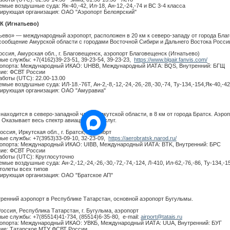
мые воздушные суда: Як-40,-42, Ил-18, Ан-12,-24,-74 и ВС 3-4 класса
ирующая организация: ОАО "Аэропорт Белоярский"
 (Игнатьево)
ьево» — международный аэропорт, расположен в 20 км к северо-западу от города Бла
сообщение Амурской области с городами Восточной Сибири и Дальнего Востока России,
оссия, Амурская обл., г. Благовещенск, аэропорт Благовещенск (Игнатьево)
ые службы: +7(4162)39-23-51, 39-23-54, 39-23-23,
https://www.blgair.fanvis.com/
опорта: Международный ИКАО: UHBB, Международный ИАТА: BQS, Внутренний: БГЩ
ие: ФСВТ России
аботы (UTC): 22.00-13.00
ые воздушные суда: ИЛ-18.-76Т, Ан-2,-8,-12,-24,-26,-28,-30,-74, Ту-134,-154,Як-40,-42,
ирующая организация: ОАО "Амуравиа"
находится в северо-западной части Иркутской области, в 8 км от города Братск. Аэро
Оказывает весь спектр авиационных услуг.
оссия, Иркутская обл., г. Братск, Аэропорт
ые службы: +7(3953)33-09-10, 32-23-09,
https://aerobratsk.narod.ru/
опорта: Международный ИКАО: UIBB, Международный ИАТА: BTK, Внутренний: БРС
ие: ФСВТ России
аботы (UTC): Круглосуточно
ые воздушные суда: Ан-2,-12,-24,-26,-30,-72,-74,-124, Л-410, Ил-62,-76,-86, Ту-134,-15
ртолеты всех типов
ирующая организация: ОАО "Братское АП"
ренний аэропорт в Республике Татарстан, основной аэропорт Бугульмы.
Россия, Республика Татарстан, г. Бугульма, аэропорт
ые службы: +7(85514)41-734, (85514)6-35-80, e-mail:
airport@tatais.ru
опорта: Международный ИКАО: УВКБ, Международный ИАТА: UUA, Внутренний: БУГ
ие: Татарское МТУ ФСВТ России