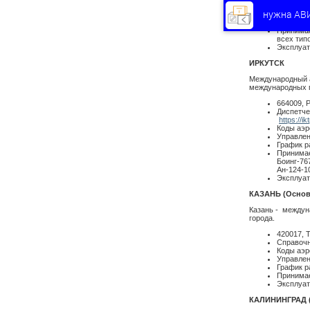
Коды аэр
нужна АВ
Управлен
График р
Принимаем
всех тип
Эксплуат
ИРКУТСК
Международный а
международных п
664009, 
Диспетче
https://ik
Коды аэр
Управлен
График р
Принимае
Боинг-767
Ан-124-1
Эксплуат
КАЗАНЬ (Основ
Казань - междун
города.
420017, Т
Справочн
Коды аэр
Управлен
График р
Принимаем
Эксплуат
КАЛИНИНГРАД 