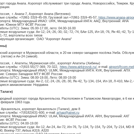
орт города Анапа. Аэропорт обслуживает три города: Анапа, Новороссийск, Темрюк. К
рации.
Россия, г. Анапа-7, Аэропорт Анапа (Витязево)
ые службы: +7(861-33)9-45-09, Грузовой зал +7(861-33)9-45-57,
https://www.anapa-airpor
опорта: Международный ИКАО: URK, Международный ИАТА: AAQ, Внутренний: АНА
ние: Южное МТУ ФСВТ России
боты (UTC): Зима: 05.00-17.00, лето: 04.00-16.00
ые воздушные суда: Ан-12,-24,-26,-30,-32,-72,-74, БАе-125, Ил-18,-76, Як-40,-42, Ту-1
0,-72, вертолеты всех типов
ирующая организация: ОАО "Аэропорт Анапа"
ины)
нский аэропорт в Мурманской области, в 20 км северо-западнее посёлка Умба. Обслу
(летом) и Ан-24 (зимой).
Россия, г. Апатиты, Мурманская обл., аэропорт Апатиты (Хибины)
ые службы: +7(815 55)77-369, 70-322,
https://www.airkirovsk.ru/
, e-mail:
airport@com.mel
опорта: Международный ИКАО: ULMK, Международный ИАТА: KVK, Внутренний: АПХ
ие: Северо-Западное МТУ ФСВТ России
боты (UTC): Зима: 08.00-19.00, Лето: 08.00-19.00
ые воздушные суда: Ан-2,-12,-24,-26,-28,-30, Як-42, Ту-134,-154, Ил-18, Л-410, Ми-2,-6
иеся авиакомпании: Нордавиа
Талаги)
ародный аэропорт города Архангельска. Расположен в Талажском Авиагородке, в 6 км к
 февраля 1963 года.
. Архангельск, аэропорт Архангельск (Талаги), дом 8
ые службы: +7(8182)631-600, e-mail:
arhap@atnet.ru
опорта: Международный ИКАО: ULAA, Международный ИАТА: ARH, Внутренний: АХГ
ие: ФСВТ России
аботы (UTC): 04.00-19.00
мые воздушные суда: Ан-12, Ан-24, Ан-72, Ил-76, Ту-134, Ту-154, Ту-204, Ту-214, MD-8
, Boeing-737, Airbus A319, А320