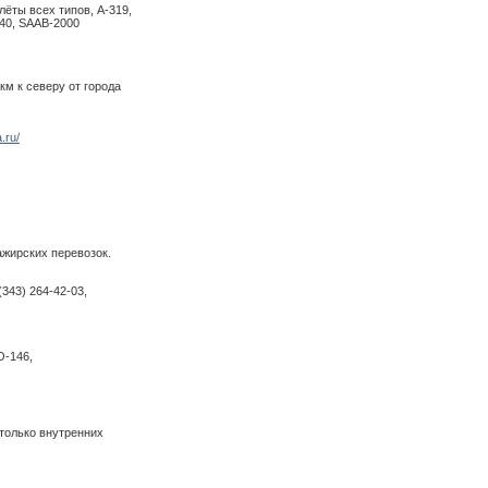
работает, но на следующей неделе
лёты всех типов, А-319,
может изменится ситуация.
140, SAAB-2000
13.04.26
Добрый день! Прошу рассмотреть
м к северу от города
возможность и рассчитать стоимость
авиа доставки Москва-Талакан аэропорт.
Груз: Насос гидравлический, в коробке
габариты 1000х500х500 вес
.ru/
ориентировочно 205 кг
Добрый день. 1. Сумма авиа перевозки
Москва(от двери)-Талакан(терминал)
217560р. СРОК ДОСТАВКИ 3-4ДНЯ. 2.
Мультимодальная перевозка Москва(от
двери)-Талакан(терминал) 148391р.
СРОК ДОСТАВКИ 9-14ДНЕЙ. ВАЖНО! В
грузе не должно быть масел, ГСМ и др.
ажирских перевозок.
жидкостей!
30.03.26
343) 264-42-03,
Добрый день. Просьба просчитать
стоимость и сроки авиа доставки. ГРУЗ:
Терминал и термопринтер 2 места
56х22х25 см 7.1 кг и 25х15х15 см 2 кг.
O-146,
Забор груза Моск.обл., г.Видное-
Доставка до адреса г.Усть-Кут
Добрый день. До 30кг объём до 0,175куб
тариф одинаковый. Сумма авиа
перевозки Видное(от двери)-Усть-Кут(до
 только внутренних
двери) 28928р. Срок доставки 2-3р.дня.
25.03.26