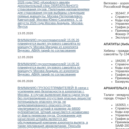
2026 года ПАО «Аэрофлот» введён
Витязево - аэроп
дополнительный сбор ОБЯЗАТЕЛЬНОГО
Российской Феде
страхования грузов. Пилотными направлениями
для страхования грузов выбраны следующие
353447, 
прямые маршруты: Москва-Петропавловск-
Справочн
Камчатский, Москва-Южно-Сахалинск. С 11
Коды аэр
августа 2026 года Москва-Анадырь, Москва-
Управле
Якутск
График ра
Принимаем
13.05.2026
Фоккер-7
Эксплуат
ВНИМАНИЮ грузоотправителей! 15.05.26
планируется вылет грузового самолёта по
АПАТИТЫ (Хиб
маршруту Москва-Магадан из аэропорта
Внуково. АВИА тариф по согласованию
Хибины - гражда
самолёты Ту-134 
12.05.2026
184200, 
ВНИМАНИЮ грузоотправителей! 14.05.26
Справочн
планируется вылет грузового самолёта по
Коды аэр
маршруту Москва-Анадырь из аэропорта
Управлен
Внуково. АВИА тариф по согласованию
График ра
Принимаем
06.05.2026
Базирующ
ВНИМАНИЮ ГРУЗООТПРАВИТЕЛЕЙ! В связи с
АРХАНГЕЛЬСК (
усилением мер безопасности в аэропортах г.
Москвы, в случае выявления факта сдачи груза
Талаги - междун
без подтверждения отсутствия опасных веществ/
города. Открыт 5
потенциально опасного груза, не
163053, г
задекларированного опасного груза,
Справочн
увеличивается штраф в размере до 68000
Коды аэр
рублей/партия. Штраф начисляется независимо
Управлен
от факта перевозки груза. Основанием для
График р
начисления штрафа является акт
Принимае
обслуживающей компании аэропорта вылета, а
SAAB-2000
также рекламация авиакомпании. Просьба