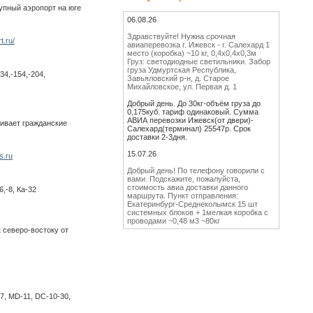
рупный аэропорт на юге
06.08.26
Здравствуйте! Нужна срочная
t.ru/
авиаперевозка г. Ижевск - г. Салехард 1
место (коробка) ~10 кг, 0,4х0,4х0,3м
Груз: светодиодные светильники. Забор
груза Удмуртская Республика,
34,-154,-204,
Завьяловский р-н, д. Старое
Михайловское, ул. Первая д. 1
Добрый день. До 30кг-объём груза до
0,175куб. тариф одинаковый. Сумма
АВИА перевозки Ижевск(от двери)-
живает гражданские
Салехард(терминал) 25547р. Срок
доставки 2-3дня.
15.07.26
s.ru
Добрый день! По телефону говорили с
вами. Подскажите, пожалуйста,
стоимость авиа доставки данного
,-8, Ка-32
маршрута. Пункт отправления:
Екатеринбург-Среднеколымск 15 шт
системных блоков + 1мелкая коробка с
проводами ~0,48 м3 ~80кг
 северо-востоку от
Добрый день. СЧИТАЕМ
16МЕСТ-80КГ-0,48КУБ. СУММА Авиа
перевозки Екатеринбург(от двери)-
Среднеколымск(терминал) 103320р.
Срок доставки 4-6дней.
Спасибо большое. Отпишу
7, MD-11, DC-10-30,
18.06.26