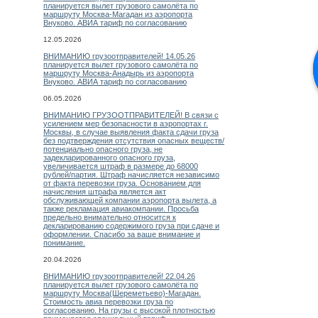
планируется вылет грузового самолёта по
маршруту Москва-Магадан из аэропорта
Внуково. АВИА тариф по согласованию
12.05.2026
ВНИМАНИЮ грузоотправителей! 14.05.26
планируется вылет грузового самолёта по
маршруту Москва-Анадырь из аэропорта
Внуково. АВИА тариф по согласованию
06.05.2026
ВНИМАНИЮ ГРУЗООТПРАВИТЕЛЕЙ! В связи с
усилением мер безопасности в аэропортах г.
Москвы, в случае выявления факта сдачи груза
без подтверждения отсутствия опасных веществ/
потенциально опасного груза, не
задекларированного опасного груза,
увеличивается штраф в размере до 68000
рублей/партия. Штраф начисляется независимо
от факта перевозки груза. Основанием для
начисления штрафа является акт
обслуживающей компании аэропорта вылета, а
также рекламация авиакомпании. Просьба
предельно внимательно относится к
декларированию содержимого груза при сдаче и
оформлении. Спасибо за ваше внимание и
понимание.
20.04.2026
ВНИМАНИЮ грузоотправителей! 22.04.26
планируется вылет грузового самолёта по
маршруту Москва(Шереметьево)-Магадан.
Стоимость авиа перевозки груза по
согласованию. На грузы с высокой плотностью