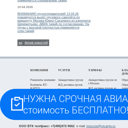
применяется специальный тариф
10.04.2026
ВНИМАНИЮ грузоотправителей! 13.04.26
планируется вылет грузового самолёта по
маршруту Москва-Южно-Сахалинск из аэропорта
Шереметьево. АВИА тариф по согласованию. На
грузы с высокой плотностью применяется
спец.тариф
Архив новостей
КОМПАНИЯ
УСЛУГИ
ТАРИФЫ
БЛА
ДО
Реквизиты компании
Авиадоставка грузов
Авиадоставка грузов из
Обра
г.Москва
Контакты ВТ-
ЖД доставка грузов
Обра
КАРГО
ЖД доставка грузов из
дове
Экспедирование в
г.Москва
Задать вопрос on-
г.Москва
Блан
line
Автодоставка г.Москва и
пере
Отслеживание
область
Проезд на Склад-
грузоперевозки
Заяв
Офис
Быстрый поиск авиа
груза
тарифа
Часто задаваемые
вопросы
Расчёт стоимости
грузоперевозки
ООО ВТК тел/факс: +7(495)972-9562
e-mail:
moscow@vtcargo.ru