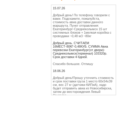
15.07.26
Добрый день! По телефону говорили с
вами. Подскажите, пожалуйста,
стоимость авиа доставки данного
маршрута. Пункт отправления:
Екатеринбург-Среднеколымск 15 шт
системных блоков + 1мелкая коробка с
проводами ~0,48 м3 ~80кг
Добрый день. СЧИТАЕМ
16МЕСТ-80КГ-0,48КУБ. СУММА Авиа
перевозки Екатеринбург(от двери)-
Среднеколымск(терминал) 103320р.
Срок доставки 4-6дней.
Спасибо большое. Отпишу
18.06.26
Добрый день!Прошу уточнить стоимость
и срок поставки груза 1 место 60х54х39
см, вес 27 кг (датчики КИПиА), надо
будет отправить авиа из Новосибирска,
затем до месторождения Левый
Хангалас
Добрый день. Сумма АВИА перевозки
Новосибирск(от двери)-Магадан 19635р.
Сроки доставки 1-2дня. Доставка из
Магадана до месторождения Хангалас: 1.
Сборным АВТО 12915р. СРОКИ
ДОСТАВКИ МОГУТ БЫТЬ ДО 14ДНЕЙ 2.
Отдельным АВТО 159600р. СРОК
ДОСТАВКИ 2-4ДНЯ.