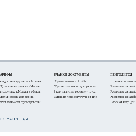
ТАРИФЫ
БЛАНКИ ДОКУМЕНТЫ
ПРИГОДИТСЯ
виадоставка грузов из г.Москва
Образец договора АВИА
Грузовые терминалы
Д доставка грузов из г.Москва
Образец заполнения доверенности
Расписание авиарей
втодоставка г.Москва и область
Бланк заявка на перевозку груза
Расписание авиарей
ыстрый поиск авиа тарифа
Заявка на перевозку груза on-line
Расписание авиарей
асчёт стоимости грузоперевозки
Полезная инфо для 
Б
СХЕМА ПРОЕЗДА