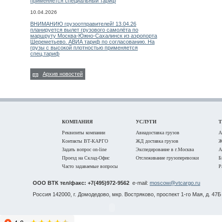
применяется специальный тариф
10.04.2026
ВНИМАНИЮ грузоотправителей! 13.04.26
планируется вылет грузового самолёта по
маршруту Москва-Южно-Сахалинск из аэропорта
Шереметьево. АВИА тариф по согласованию. На
грузы с высокой плотностью применяется
спец.тариф
Архив новостей
КОМПАНИЯ
УСЛУГИ
Реквизиты компании
Авиадоставка грузов
А
Контакты ВТ-КАРГО
ЖД доставка грузов
Ж
Задать вопрос on-line
Экспедирование в г.Москва
А
Проезд на Склад-Офис
Отслеживание грузоперевозки
Б
Часто задаваемые вопросы
Р
ООО ВТК тел/факс: +7(495)972-9562
e-mail:
moscow@vtcargo.ru
Россия 142000, г. Домодедово, мкр. Востряково, проспект 1-го Мая, д. 47