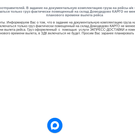
отправителей. В задание на документальную комплектацию груза на рейсы а/к 
аться только груз фактически помещенный на склад Домодедово КАРГО не менее
планового времени вылета рейса
ты. Информируем Вас о том, что в задание на документальную комплектацию груза на 
включаться только груз фактически помещенный на склад Домодедово КАРГО не менее,
ени вылета рейса. Груз оформленный с помощью услуги ЭКПРЕСС-ДОСТАВКИ и поме
анового времени вылета, в ЗДК включаться не будет. Просим Вас заранее планировать 