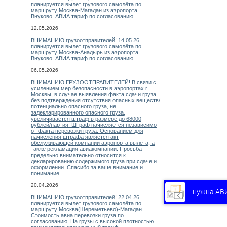
планируется вылет грузового самолёта по
маршруту Москва-Магадан из аэропорта
Внуково. АВИА тариф по согласованию
12.05.2026
ВНИМАНИЮ грузоотправителей! 14.05.26
планируется вылет грузового самолёта по
маршруту Москва-Анадырь из аэропорта
Внуково. АВИА тариф по согласованию
06.05.2026
ВНИМАНИЮ ГРУЗООТПРАВИТЕЛЕЙ! В связи с
усилением мер безопасности в аэропортах г.
Москвы, в случае выявления факта сдачи груза
без подтверждения отсутствия опасных веществ/
потенциально опасного груза, не
задекларированного опасного груза,
увеличивается штраф в размере до 68000
рублей/партия. Штраф начисляется независимо
от факта перевозки груза. Основанием для
начисления штрафа является акт
обслуживающей компании аэропорта вылета, а
также рекламация авиакомпании. Просьба
предельно внимательно относится к
декларированию содержимого груза при сдаче и
оформлении. Спасибо за ваше внимание и
понимание.
20.04.2026
нужна АВ
ВНИМАНИЮ грузоотправителей! 22.04.26
планируется вылет грузового самолёта по
маршруту Москва(Шереметьево)-Магадан.
Стоимость авиа перевозки груза по
согласованию. На грузы с высокой плотностью