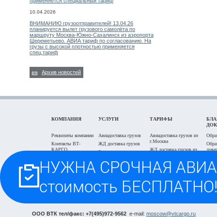
применяется специальный тариф
10.04.2026
ВНИМАНИЮ грузоотправителей! 13.04.26
планируется вылет грузового самолёта по
маршруту Москва-Южно-Сахалинск из аэропорта
Шереметьево. АВИА тариф по согласованию. На
грузы с высокой плотностью применяется
спец.тариф
Архив новостей
КОМПАНИЯ
УСЛУГИ
ТАРИФЫ
БЛА
ДО
Реквизиты компании
Авиадоставка грузов
Авиадоставка грузов из
Обра
г.Москва
Контакты ВТ-
ЖД доставка грузов
Обра
КАРГО
ЖД доставка грузов из
дове
Экспедирование в
г.Москва
Задать вопрос on-
г.Москва
Блан
line
Автодоставка г.Москва и
пере
Отслеживание
область
Проезд на Склад-
грузоперевозки
Заяв
Офис
Быстрый поиск авиа
груза
тарифа
Часто задаваемые
вопросы
Расчёт стоимости
грузоперевозки
ООО ВТК тел/факс: +7(495)972-9562
e-mail:
moscow@vtcargo.ru