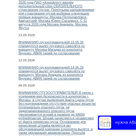
2026 года ПАО «Аэрофлот» введён
дополнительный сбор ОБЯЗАТЕЛЬНОГО
страхования грузов. Пилотными направлениями
для страхования грузов выбраны следующие
прямые маршруты: Москва-Петропавловск-
Камчатский, Москва-Южно-Сахалинск. С 11
августа 2026 года Москва-Анадырь, Москва-
Якутск
13.05.2026
ВНИМАНИЮ грузоотправителей! 15.05.26
планируется вылет грузового самолёта по
маршруту Москва-Магадан из аэропорта
Внуково. АВИА тариф по согласованию
12.05.2026
ВНИМАНИЮ грузоотправителей! 14.05.26
планируется вылет грузового самолёта по
маршруту Москва-Анадырь из аэропорта
Внуково. АВИА тариф по согласованию
06.05.2026
ВНИМАНИЮ ГРУЗООТПРАВИТЕЛЕЙ! В связи с
усилением мер безопасности в аэропортах г.
Москвы, в случае выявления факта сдачи груза
без подтверждения отсутствия опасных веществ/
потенциально опасного груза, не
задекларированного опасного груза,
увеличивается штраф в размере до 68000
рублей/партия. Штраф начисляется независимо
нужна АВ
от факта перевозки груза. Основанием для
начисления штрафа является акт
обслуживающей компании аэропорта вылета, а
также рекламация авиакомпании. Просьба