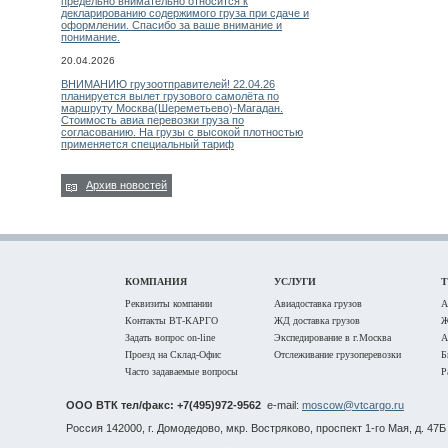
предельно внимательно относится к
декларированию содержимого груза при сдаче и
оформлении. Спасибо за ваше внимание и
понимание.
20.04.2026
ВНИМАНИЮ грузоотправителей! 22.04.26
планируется вылет грузового самолёта по
маршруту Москва(Шереметьево)-Магадан.
Стоимость авиа перевозки груза по
согласованию. На грузы с высокой плотностью
применяется специальный тариф
Архив новостей
КОМПАНИЯ
УСЛУГИ
Реквизиты компании
Авиадоставка грузов
А
Контакты ВТ-КАРГО
ЖД доставка грузов
Ж
Задать вопрос on-line
Экспедирование в г.Москва
А
Проезд на Склад-Офис
Отслеживание грузоперевозки
Б
Часто задаваемые вопросы
Р
ООО ВТК тел/факс: +7(495)972-9562
e-mail:
moscow@vtcargo.ru
Россия 142000, г. Домодедово, мкр. Востряково, проспект 1-го Мая, д. 47