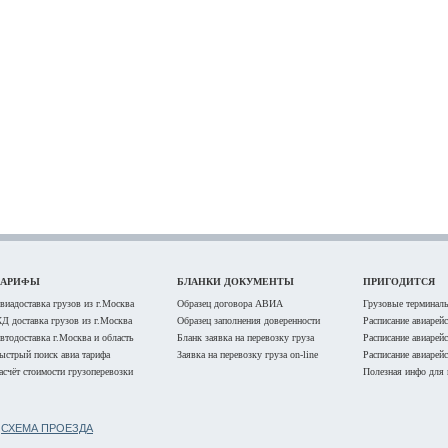
ТАРИФЫ
БЛАНКИ ДОКУМЕНТЫ
ПРИГОДИТСЯ
виадоставка грузов из г.Москва
Образец договора АВИА
Грузовые терминалы
Д доставка грузов из г.Москва
Образец заполнения доверенности
Расписание авиарей
втодоставка г.Москва и область
Бланк заявка на перевозку груза
Расписание авиарей
ыстрый поиск авиа тарифа
Заявка на перевозку груза on-line
Расписание авиарей
асчёт стоимости грузоперевозки
Полезная инфо для 
Б
СХЕМА ПРОЕЗДА