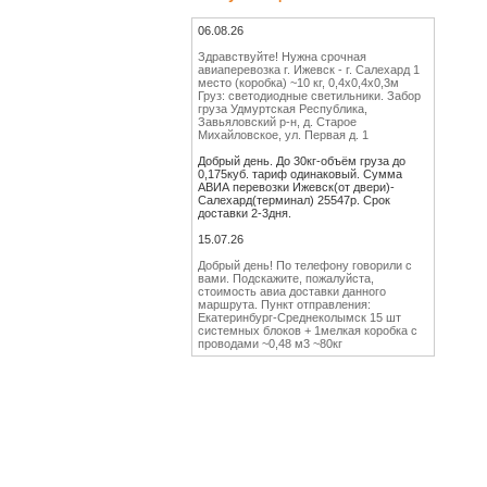
06.08.26
Здравствуйте! Нужна срочная
авиаперевозка г. Ижевск - г. Салехард 1
место (коробка) ~10 кг, 0,4х0,4х0,3м
Груз: светодиодные светильники. Забор
груза Удмуртская Республика,
Завьяловский р-н, д. Старое
Михайловское, ул. Первая д. 1
Добрый день. До 30кг-объём груза до
0,175куб. тариф одинаковый. Сумма
АВИА перевозки Ижевск(от двери)-
Салехард(терминал) 25547р. Срок
доставки 2-3дня.
15.07.26
Добрый день! По телефону говорили с
вами. Подскажите, пожалуйста,
стоимость авиа доставки данного
маршрута. Пункт отправления:
Екатеринбург-Среднеколымск 15 шт
системных блоков + 1мелкая коробка с
проводами ~0,48 м3 ~80кг
Добрый день. СЧИТАЕМ
16МЕСТ-80КГ-0,48КУБ. СУММА Авиа
перевозки Екатеринбург(от двери)-
Среднеколымск(терминал) 103320р.
Срок доставки 4-6дней.
Спасибо большое. Отпишу
18.06.26