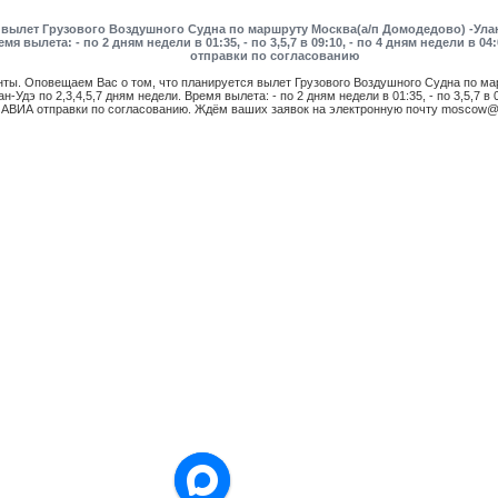
вылет Грузового Воздушного Судна по маршруту Москва(а/п Домодедово) -Улан-У
мя вылета: - по 2 дням недели в 01:35, - по 3,5,7 в 09:10, - по 4 дням недели в 
отправки по согласованию
ты. Оповещаем Вас о том, что планируется вылет Грузового Воздушного Судна по ма
-Удэ по 2,3,4,5,7 дням недели. Время вылета: - по 2 дням недели в 01:35, - по 3,5,7 в 0
 АВИА отправки по согласованию. Ждём ваших заявок на электронную почту moscow@vt