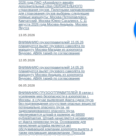
2026 года ПАО «Аэрофлот» введён
дополнительный сбор ОБЯЗАТЕЛЬНОГО
страхования грузов. Пилотными направлениями
для страхования грузов выбраны следующие
прямые маршруты: Москва-Петропавловск-
Камчатский, Москва-Южно-Сахалинск. С 11
августа 2026 года Москва-Анадырь, Москва-
Якутск
13.05.2026
ВНИМАНИЮ грузоотправителей! 15.05.26
планируется вылет грузового самолёта по
маршруту Москва-Магадан из аэропорта
Внуково. АВИА тариф по согласованию
12.05.2026
ВНИМАНИЮ грузоотправителей! 14.05.26
планируется вылет грузового самолёта по
маршруту Москва-Анадырь из аэропорта
Внуково. АВИА тариф по согласованию
06.05.2026
ВНИМАНИЮ ГРУЗООТПРАВИТЕЛЕЙ! В связи с
усилением мер безопасности в аэропортах г.
Москвы, в случае выявления факта сдачи груза
без подтверждения отсутствия опасных веществ/
потенциально опасного груза, не
задекларированного опасного груза,
увеличивается штраф в размере до 68000
рублей/партия. Штраф начисляется независимо
от факта перевозки груза. Основанием для
начисления штрафа является акт
обслуживающей компании аэропорта вылета, а
также рекламация авиакомпании. Просьба