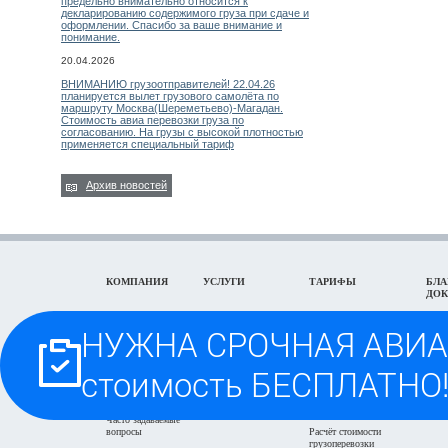
предельно внимательно относится к
декларированию содержимого груза при сдаче и
оформлении. Спасибо за ваше внимание и
понимание.
20.04.2026
ВНИМАНИЮ грузоотправителей! 22.04.26
планируется вылет грузового самолёта по
маршруту Москва(Шереметьево)-Магадан.
Стоимость авиа перевозки груза по
согласованию. На грузы с высокой плотностью
применяется специальный тариф
Архив новостей
КОМПАНИЯ
УСЛУГИ
ТАРИФЫ
БЛА
ДО
Реквизиты компании
Авиадоставка грузов
Авиадоставка грузов из
Обра
г.Москва
Контакты ВТ-
ЖД доставка грузов
Обра
КАРГО
ЖД доставка грузов из
дове
Экспедирование в
г.Москва
Задать вопрос on-
г.Москва
Блан
line
Автодоставка г.Москва и
пере
Отслеживание
область
Проезд на Склад-
грузоперевозки
Заяв
Офис
Быстрый поиск авиа
груза
тарифа
Часто задаваемые
вопросы
Расчёт стоимости
грузоперевозки