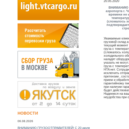
20.05.2020
ВНИМАНИЮ г
аэропорта г. 
времени не 
температу
(сломалось х
подтверждает
стр
Уважаемые клиен
грузовой склад а
текущий момент 
груза с темпера
(сломалось холо
холодильного обо
наладят оборудо
указать не могут
груза с температ
HTA нет. Сотрудн
исключить отпра
претензии , сост
прием и обработк
гарантийному пи
при наличии гар
будет действова
НУЖНА СРОЧНАЯ АВИАДОСТАВКА? УЗНАЙТЕ СЕЙЧАС
Надеемся на ваш
неудобства при 
стоимость БЕСПЛАТНО! >>
НОВОСТИ
06.08.2026
ВНИМАНИЮ ГРУЗООТПРАВИТЕЛЕЙ! С 20 июля