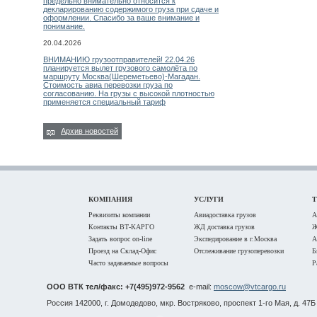
предельно внимательно относится к
декларированию содержимого груза при сдаче и
оформлении. Спасибо за ваше внимание и
понимание.
20.04.2026
ВНИМАНИЮ грузоотправителей! 22.04.26
планируется вылет грузового самолёта по
маршруту Москва(Шереметьево)-Магадан.
Стоимость авиа перевозки груза по
согласованию. На грузы с высокой плотностью
применяется специальный тариф
Архив новостей
КОМПАНИЯ
УСЛУГИ
Реквизиты компании
Авиадоставка грузов
А
Контакты ВТ-КАРГО
ЖД доставка грузов
Ж
Задать вопрос on-line
Экспедирование в г.Москва
А
Проезд на Склад-Офис
Отслеживание грузоперевозки
Б
Часто задаваемые вопросы
Р
ООО ВТК тел/факс: +7(495)972-9562
e-mail:
moscow@vtcargo.ru
Россия 142000, г. Домодедово, мкр. Востряково, проспект 1-го Мая, д. 47