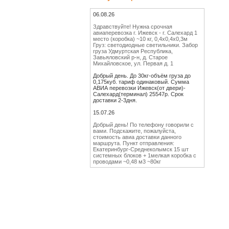
06.08.26
Здравствуйте! Нужна срочная
авиаперевозка г. Ижевск - г. Салехард 1
место (коробка) ~10 кг, 0,4х0,4х0,3м
Груз: светодиодные светильники. Забор
груза Удмуртская Республика,
Завьяловский р-н, д. Старое
Михайловское, ул. Первая д. 1
Добрый день. До 30кг-объём груза до
0,175куб. тариф одинаковый. Сумма
АВИА перевозки Ижевск(от двери)-
Салехард(терминал) 25547р. Срок
доставки 2-3дня.
15.07.26
Добрый день! По телефону говорили с
вами. Подскажите, пожалуйста,
стоимость авиа доставки данного
маршрута. Пункт отправления:
Екатеринбург-Среднеколымск 15 шт
системных блоков + 1мелкая коробка с
проводами ~0,48 м3 ~80кг
Добрый день. СЧИТАЕМ
16МЕСТ-80КГ-0,48КУБ. СУММА Авиа
перевозки Екатеринбург(от двери)-
Среднеколымск(терминал) 103320р.
Срок доставки 4-6дней.
Спасибо большое. Отпишу
18.06.26