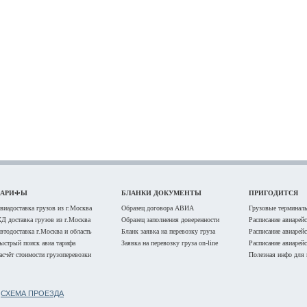
ТАРИФЫ
БЛАНКИ ДОКУМЕНТЫ
ПРИГОДИТСЯ
виадоставка грузов из г.Москва
Образец договора АВИА
Грузовые терминалы
Д доставка грузов из г.Москва
Образец заполнения доверенности
Расписание авиарей
втодоставка г.Москва и область
Бланк заявка на перевозку груза
Расписание авиарей
ыстрый поиск авиа тарифа
Заявка на перевозку груза on-line
Расписание авиарей
асчёт стоимости грузоперевозки
Полезная инфо для 
Б
СХЕМА ПРОЕЗДА