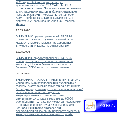
2026 года ПАО «Аэрофлот» введён
дополнительный сбор ОБЯЗАТЕЛЬНОГО
страхования грузов. Пилотными направлениями
для страхования грузов выбраны следующие
прямые маршруты: Москва-Петропавловск-
Камчатский, Москва-Южно-Сахалинск. С 11
августа 2026 года Москва-Анадырь, Москва-
Якутск
13.05.2026
ВНИМАНИЮ грузоотправителей! 15.05.26
планируется вылет грузового самолёта по
маршруту Москва-Магадан из аэропорта
Внуково. АВИА тариф по согласованию
12.05.2026
ВНИМАНИЮ грузоотправителей! 14.05.26
планируется вылет грузового самолёта по
маршруту Москва-Анадырь из аэропорта
Внуково. АВИА тариф по согласованию
06.05.2026
ВНИМАНИЮ ГРУЗООТПРАВИТЕЛЕЙ! В связи с
усилением мер безопасности в аэропортах г.
Москвы, в случае выявления факта сдачи груза
без подтверждения отсутствия опасных веществ/
потенциально опасного груза, не
задекларированного опасного груза,
увеличивается штраф в размере до 68000
рублей/партия. Штраф начисляется независимо
нужна АВ
от факта перевозки груза. Основанием для
начисления штрафа является акт
обслуживающей компании аэропорта вылета, а
также рекламация авиакомпании. Просьба