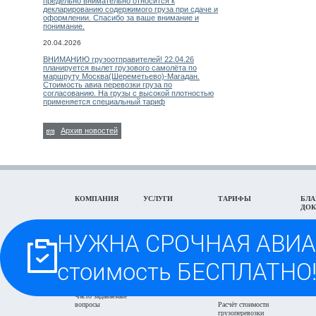
предельно внимательно относится к
декларированию содержимого груза при сдаче и
оформлении. Спасибо за ваше внимание и
понимание.
20.04.2026
ВНИМАНИЮ грузоотправителей! 22.04.26
планируется вылет грузового самолёта по
маршруту Москва(Шереметьево)-Магадан.
Стоимость авиа перевозки груза по
согласованию. На грузы с высокой плотностью
применяется специальный тариф
Архив новостей
КОМПАНИЯ
УСЛУГИ
ТАРИФЫ
БЛА
ДО
Реквизиты компании
Авиадоставка грузов
Авиадоставка грузов из
Обра
г.Москва
Контакты ВТ-
ЖД доставка грузов
Обра
КАРГО
ЖД доставка грузов из
дове
Экспедирование в
г.Москва
Задать вопрос on-
г.Москва
Блан
line
Автодоставка г.Москва и
пере
Отслеживание
область
Проезд на Склад-
грузоперевозки
Заяв
Офис
Быстрый поиск авиа
груза
тарифа
Часто задаваемые
вопросы
Расчёт стоимости
грузоперевозки