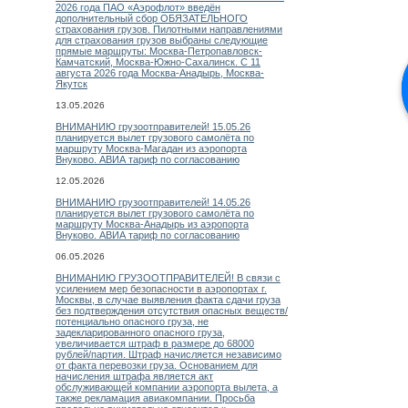
2026 года ПАО «Аэрофлот» введён
дополнительный сбор ОБЯЗАТЕЛЬНОГО
страхования грузов. Пилотными направлениями
для страхования грузов выбраны следующие
прямые маршруты: Москва-Петропавловск-
Камчатский, Москва-Южно-Сахалинск. С 11
августа 2026 года Москва-Анадырь, Москва-
Якутск
13.05.2026
ВНИМАНИЮ грузоотправителей! 15.05.26
планируется вылет грузового самолёта по
маршруту Москва-Магадан из аэропорта
Внуково. АВИА тариф по согласованию
12.05.2026
ВНИМАНИЮ грузоотправителей! 14.05.26
планируется вылет грузового самолёта по
маршруту Москва-Анадырь из аэропорта
Внуково. АВИА тариф по согласованию
06.05.2026
ВНИМАНИЮ ГРУЗООТПРАВИТЕЛЕЙ! В связи с
усилением мер безопасности в аэропортах г.
Москвы, в случае выявления факта сдачи груза
без подтверждения отсутствия опасных веществ/
потенциально опасного груза, не
задекларированного опасного груза,
увеличивается штраф в размере до 68000
рублей/партия. Штраф начисляется независимо
от факта перевозки груза. Основанием для
начисления штрафа является акт
обслуживающей компании аэропорта вылета, а
также рекламация авиакомпании. Просьба