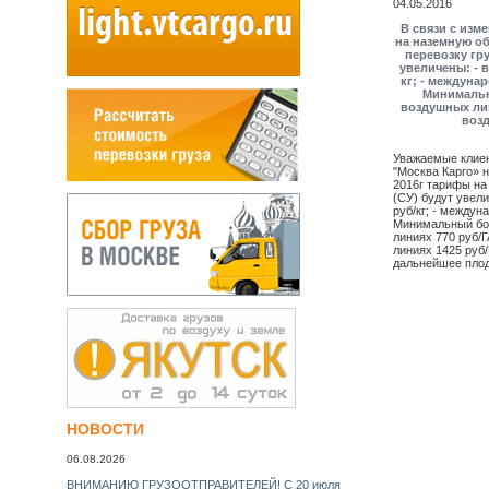
04.05.2016
В связи с изм
на наземную об
перевозку гру
увеличены: - 
кг; - междуна
Минимальн
воздушных лин
возд
Уважаемые клие
"Москва Карго» н
2016г тарифы на
(СУ) будут увел
руб/кг; - междун
Минимальный бор
линиях 770 руб/
линиях 1425 руб
дальнейшее плод
НУЖНА СРОЧНАЯ АВИАДОСТАВКА? УЗНАЙТЕ СЕЙЧАС
стоимость БЕСПЛАТНО! >>
НОВОСТИ
06.08.2026
ВНИМАНИЮ ГРУЗООТПРАВИТЕЛЕЙ! С 20 июля