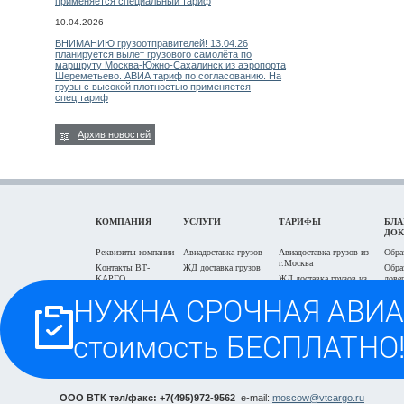
применяется специальный тариф
10.04.2026
ВНИМАНИЮ грузоотправителей! 13.04.26
планируется вылет грузового самолёта по
маршруту Москва-Южно-Сахалинск из аэропорта
Шереметьево. АВИА тариф по согласованию. На
грузы с высокой плотностью применяется
спец.тариф
Архив новостей
КОМПАНИЯ
УСЛУГИ
ТАРИФЫ
БЛА
ДО
Реквизиты компании
Авиадоставка грузов
Авиадоставка грузов из
Обра
г.Москва
Контакты ВТ-
ЖД доставка грузов
Обра
КАРГО
ЖД доставка грузов из
дове
Экспедирование в
г.Москва
Задать вопрос on-
г.Москва
Блан
line
Автодоставка г.Москва и
пере
Отслеживание
область
Проезд на Склад-
грузоперевозки
Заяв
Офис
Быстрый поиск авиа
груза
тарифа
Часто задаваемые
вопросы
Расчёт стоимости
грузоперевозки
ООО ВТК тел/факс: +7(495)972-9562
e-mail:
moscow@vtcargo.ru