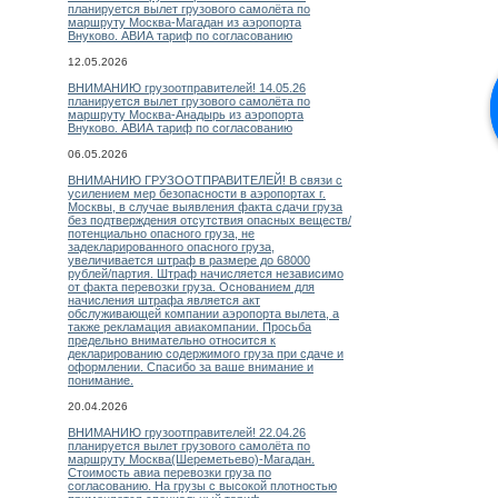
планируется вылет грузового самолёта по
маршруту Москва-Магадан из аэропорта
Внуково. АВИА тариф по согласованию
12.05.2026
ВНИМАНИЮ грузоотправителей! 14.05.26
планируется вылет грузового самолёта по
маршруту Москва-Анадырь из аэропорта
Внуково. АВИА тариф по согласованию
06.05.2026
ВНИМАНИЮ ГРУЗООТПРАВИТЕЛЕЙ! В связи с
усилением мер безопасности в аэропортах г.
Москвы, в случае выявления факта сдачи груза
без подтверждения отсутствия опасных веществ/
потенциально опасного груза, не
задекларированного опасного груза,
увеличивается штраф в размере до 68000
рублей/партия. Штраф начисляется независимо
от факта перевозки груза. Основанием для
начисления штрафа является акт
обслуживающей компании аэропорта вылета, а
также рекламация авиакомпании. Просьба
предельно внимательно относится к
декларированию содержимого груза при сдаче и
оформлении. Спасибо за ваше внимание и
понимание.
20.04.2026
ВНИМАНИЮ грузоотправителей! 22.04.26
планируется вылет грузового самолёта по
маршруту Москва(Шереметьево)-Магадан.
Стоимость авиа перевозки груза по
согласованию. На грузы с высокой плотностью