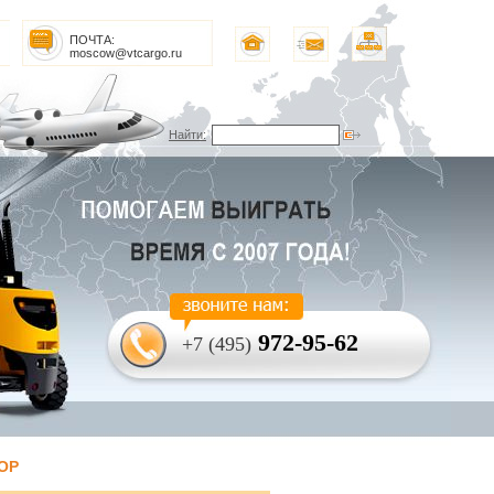
ПОЧТА:
moscow@vtcargo.ru
Найти:
972-95-62
+7 (495)
ОР