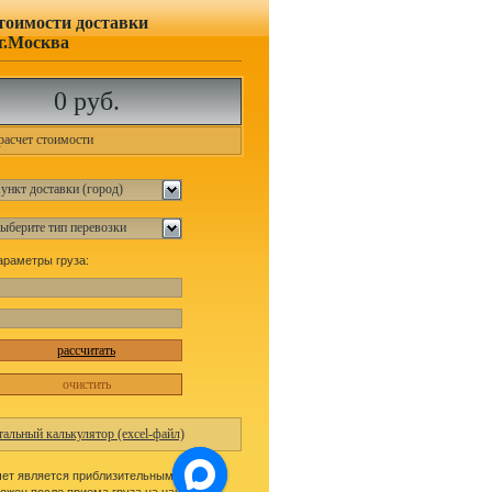
стоимости доставки
 г.Москва
0 руб.
расчет стоимости
араметры груза:
рассчитать
очистить
тальный калькулятор (excel-файл)
чет является приблизительным, точный