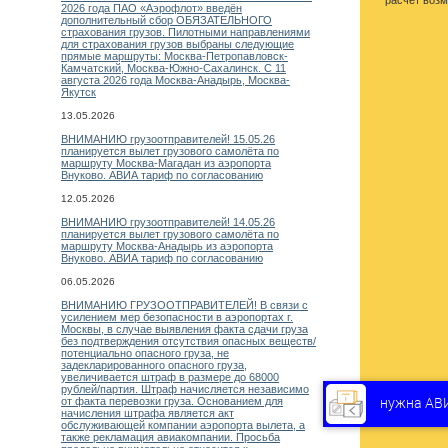
расчет возм
2026 года ПАО «Аэрофлот» введён
дополнительный сбор ОБЯЗАТЕЛЬНОГО
страхования грузов. Пилотными направлениями
для страхования грузов выбраны следующие
прямые маршруты: Москва-Петропавловск-
Камчатский, Москва-Южно-Сахалинск. С 11
августа 2026 года Москва-Анадырь, Москва-
Якутск
13.05.2026
ВНИМАНИЮ грузоотправителей! 15.05.26
планируется вылет грузового самолёта по
маршруту Москва-Магадан из аэропорта
Внуково. АВИА тариф по согласованию
12.05.2026
ВНИМАНИЮ грузоотправителей! 14.05.26
планируется вылет грузового самолёта по
маршруту Москва-Анадырь из аэропорта
Внуково. АВИА тариф по согласованию
06.05.2026
ВНИМАНИЮ ГРУЗООТПРАВИТЕЛЕЙ! В связи с
усилением мер безопасности в аэропортах г.
Москвы, в случае выявления факта сдачи груза
без подтверждения отсутствия опасных веществ/
потенциально опасного груза, не
задекларированного опасного груза,
увеличивается штраф в размере до 68000
рублей/партия. Штраф начисляется независимо
нужна АВ
от факта перевозки груза. Основанием для
начисления штрафа является акт
обслуживающей компании аэропорта вылета, а
также рекламация авиакомпании. Просьба