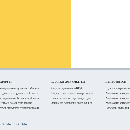
ТАРИФЫ
БЛАНКИ ДОКУМЕНТЫ
ПРИГОДИТСЯ
виадоставка грузов из г.Москва
Образец договора АВИА
Грузовые терминалы
Д доставка грузов из г.Москва
Образец заполнения доверенности
Расписание авиарей
втодоставка г.Москва и область
Бланк заявка на перевозку груза
Расписание авиарей
ыстрый поиск авиа тарифа
Заявка на перевозку груза on-line
Расписание авиарей
асчёт стоимости грузоперевозки
Полезная инфо для 
Б
СХЕМА ПРОЕЗДА