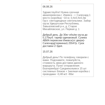
06.08.26
Здравствуйте! Нужна срочная
авиаперевозка г. Ижевск - г. Салехард 1
место (коробка) ~10 кг, 0,4х0,4х0,3м
Груз: светодиодные светильники. Забор
груза Удмуртская Республика,
Завьяловский р-н, д. Старое
Михайловское, ул. Первая д. 1
Добрый день. До 30кг-объём груза до
0,175куб. тариф одинаковый. Сумма
АВИА перевозки Ижевск(от двери)-
Салехард(терминал) 25547р. Срок
доставки 2-3дня.
15.07.26
Добрый день! По телефону говорили с
вами. Подскажите, пожалуйста,
стоимость авиа доставки данного
маршрута. Пункт отправления:
Екатеринбург-Среднеколымск 15 шт
системных блоков + 1мелкая коробка с
проводами ~0,48 м3 ~80кг
Добрый день. СЧИТАЕМ
16МЕСТ-80КГ-0,48КУБ. СУММА Авиа
перевозки Екатеринбург(от двери)-
Среднеколымск(терминал) 103320р.
Срок доставки 4-6дней.
Спасибо большое. Отпишу
18.06.26