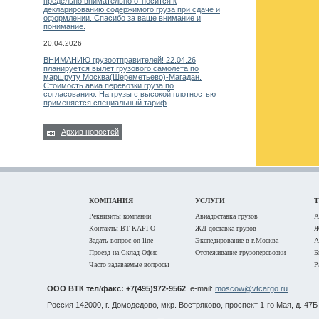
предельно внимательно относится к
декларированию содержимого груза при сдаче и
оформлении. Спасибо за ваше внимание и
понимание.
20.04.2026
ВНИМАНИЮ грузоотправителей! 22.04.26
планируется вылет грузового самолёта по
маршруту Москва(Шереметьево)-Магадан.
Стоимость авиа перевозки груза по
согласованию. На грузы с высокой плотностью
применяется специальный тариф
Архив новостей
КОМПАНИЯ
УСЛУГИ
Реквизиты компании
Авиадоставка грузов
А
Контакты ВТ-КАРГО
ЖД доставка грузов
Ж
Задать вопрос on-line
Экспедирование в г.Москва
А
Проезд на Склад-Офис
Отслеживание грузоперевозки
Б
Часто задаваемые вопросы
Р
ООО ВТК тел/факс: +7(495)972-9562
e-mail:
moscow@vtcargo.ru
Россия 142000, г. Домодедово, мкр. Востряково, проспект 1-го Мая, д. 47